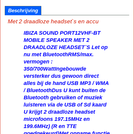
Beschrijving
Met 2 draadloze headset`s en accu
IBIZA SOUND PORT12VHF-BT
MOBILE SPEAKER MET 2
DRAADLOZE HEADSET`S Let op
nu met BluetoothRMS/max.
vermogen :
350/700WattIngebouwde
versterker dus gewoon direct
alles bij de hand USB MP3 / WMA
/ BluetoothDus U kunt buiten de
Bluetooth gebruiken of muziek
luisteren via de USB of Sd kaard
U krijgt 2 draadloze headset
microfoons 197.15MHz en
199.6MHz) (R en TTE
goedgekeurd)Met opname functie