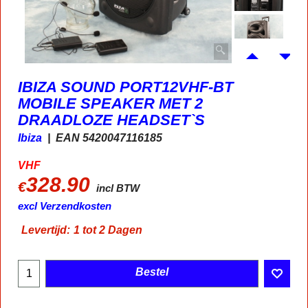
IBIZA SOUND PORT12VHF-BT
MOBILE SPEAKER MET 2
DRAADLOZE HEADSET`S
Ibiza
EAN 5420047116185
VHF
328.90
€
incl BTW
excl Verzendkosten
Levertijd:
1 tot 2 Dagen
Bestel