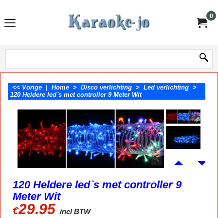
0
<< Vorige
|
Home
>
Disco verlichting
>
Led verlichting
>
120 Heldere led`s met controller 9 Meter Wit
120 Heldere led`s met controller 9
Meter Wit
29.95
€
incl BTW