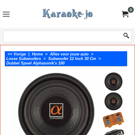
0
<< Vorige
|
Home
>
Alles voor jouw auto
>
Losse Subwoofers
>
Subwoofer 12 Inch 30 Cm
>
Dubbel Spoel Alphasonik's 100