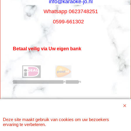
info@karaoke-jo.nl
Whatsapp 0623748251
0599-661302
Betaal veilig via Uw eigen bank
Deze site maakt gebruik van cookies om uw bezoekers
Webwinkel gemaakt met
ShopFactory webwinkel
ervaring te verbeteren.
software.