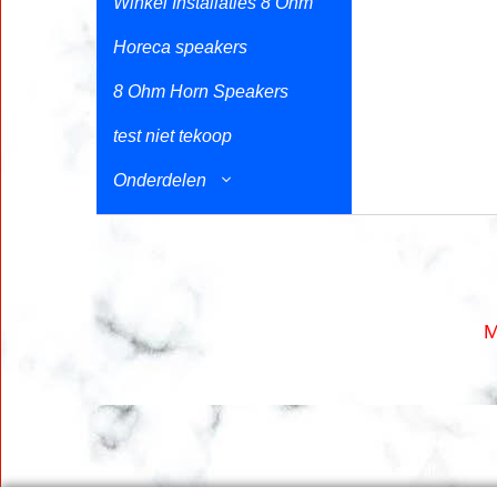
Winkel Installaties 8 Ohm
Horeca speakers
8 Ohm Horn Speakers
test niet tekoop
Onderdelen
M