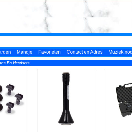
arden
Mandje
Favorieten
Contact en Adres
Muziek nodi
ons En Headsets