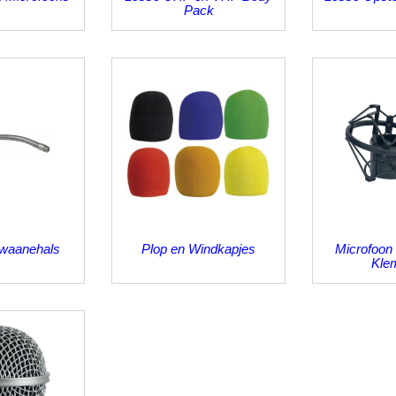
Pack
Zwaanehals
Plop en Windkapjes
Microfoon
Kle