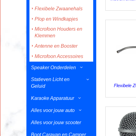
Flexibele Zwaanehals
Plop en Windkapjes
Microfoon Houders en
Klemmen
Antenne en Booster
Microfoon Accessoires
Speaker Onderdelen
Statieven Licht en
Flexibele 
Geluid
Karaoke Apparatuur
Alles voor jouw auto
Alles voor jouw scooter
Boot Caravan en Camper