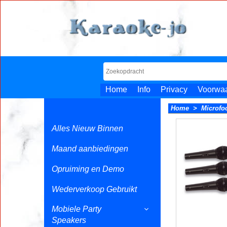
Home
Info
Privacy
Voorwa
Home
>
Microfo
Alles Nieuw Binnen
Maand aanbiedingen
Opruiming en Demo
Wederverkoop Gebruikt
Mobiele Party
Speakers