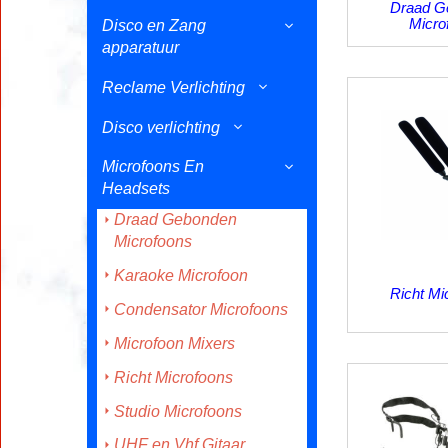
Draad G
Micro
Disco en Zang
apparatuur
Reclame Verlichting
Disco verlichting
Microfoons En
Headsets
Draad Gebonden
Microfoons
Karaoke Microfoon
Richt Mi
Condensator Microfoons
Microfoon Mixers
Richt Microfoons
Studio Microfoons
UHF en Vhf Gitaar