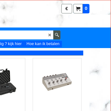
0
€
g ? kijk hier
Hoe kan ik betalen