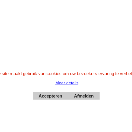
Whatsapp 0623748251
0599-661302
Betaal veilig via Uw eigen bank
 site maakt gebruik van cookies om uw bezoekers ervaring te verbet
Meer details
Accepteren
Afmelden
Webwinkel gemaakt met
ShopFactory webwinkel
software.