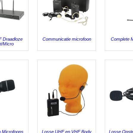
 Draadloze
Communicatie microfoon
Complete M
t/Micro
n Microfoons
Losse UHF en VHF Body
Losse Opste