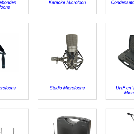
ebonden
Karaoke Microfoon
Condensato
foons
crofoons
Studio Microfoons
UHF en V
Micr