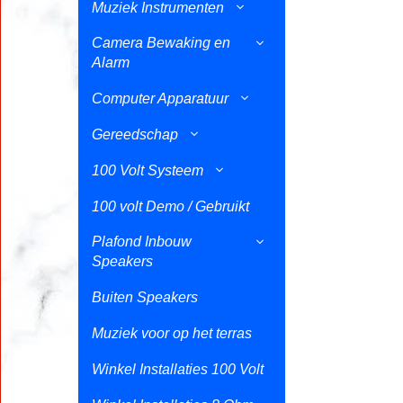
Muziek Instrumenten
Camera Bewaking en
Alarm
Computer Apparatuur
Gereedschap
100 Volt Systeem
100 volt Demo / Gebruikt
Plafond Inbouw
Speakers
Buiten Speakers
Muziek voor op het terras
Winkel Installaties 100 Volt