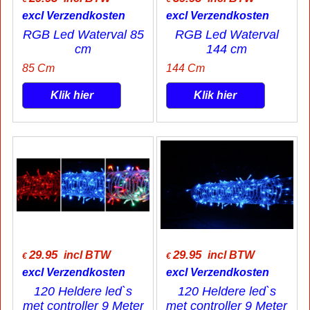
excl Verzendkosten
excl Verzendkosten
RGB Led Waterval 85
RGB Led Waterval
cm
144 cm
85 Cm
144 Cm
Klik hier
Klik hier
29.95
29.95
incl BTW
incl BTW
€
€
excl Verzendkosten
excl Verzendkosten
120 Heldere led`s
120 Heldere led`s
met controller 9 Meter
met controller 9 Meter