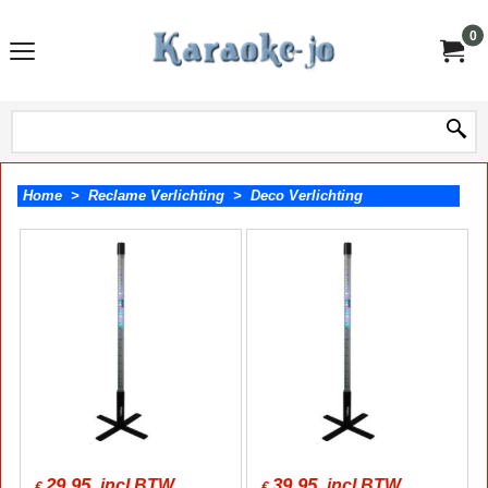
0
Home
>
Reclame Verlichting
>
Deco Verlichting
29.95
39.95
incl BTW
incl BTW
€
€