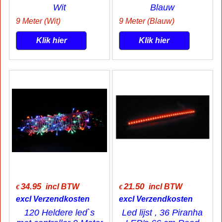
Wit
Blauw
9 Meter (Wit)
9 Meter (Blauw)
Klik hier
Klik hier
34.95
21.50
incl BTW
incl BTW
€
€
excl Verzendkosten
excl Verzendkosten
120 Heldere led`s
Led lijst , 36 Piranha