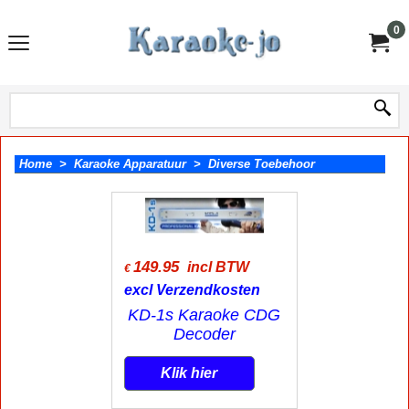
0
Home
>
Karaoke Apparatuur
>
Diverse Toebehoor
149.95
incl BTW
€
excl Verzendkosten
KD-1s Karaoke CDG
Decoder
Klik hier