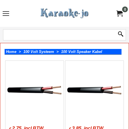
0
Home
>
100 Volt Systeem
>
100 Volt Speaker Kabel
2.75
3.85
incl BTW
incl BTW
€
€