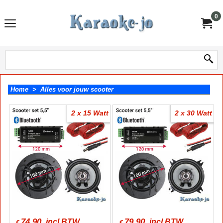
0
Home
>
Alles voor jouw scooter
2 x 15 Watt
2 x 30 Watt
74.90
79.90
incl BTW
incl BTW
€
€