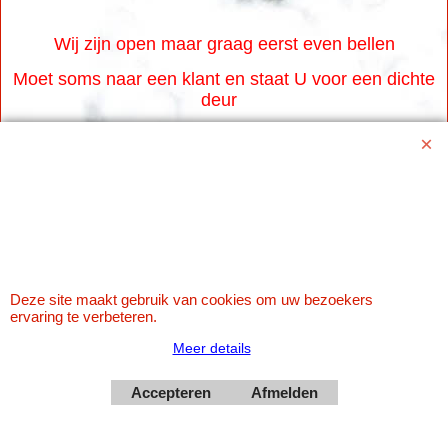
Wij zijn open maar graag eerst even bellen
Moet soms naar een klant en staat U voor een dichte
deur
Www.karaoke-jo.nl
https://www.karaoke-jo.nl/
info@karaoke-jo.nl
Whatsapp 0623748251
Deze site maakt gebruik van cookies om uw bezoekers
0599-661302
ervaring te verbeteren.
Meer details
Accepteren
Afmelden
Betaal veilig via Uw eigen bank