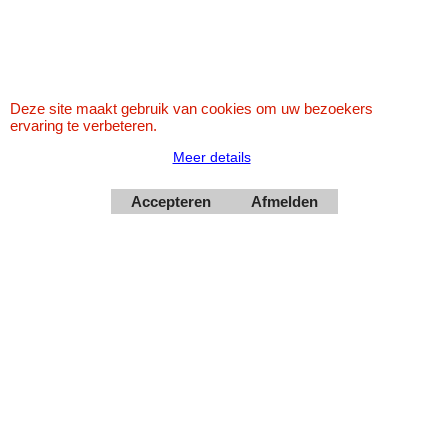
Deze site maakt gebruik van cookies om uw bezoekers
ervaring te verbeteren.
Meer details
Webwinkel gemaakt met
ShopFactory webwinkel
Accepteren
Afmelden
software.