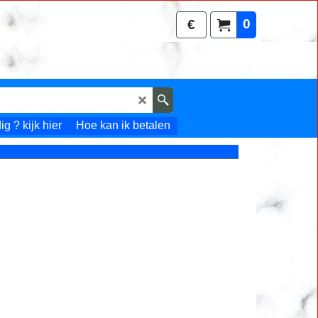
0
€
g ? kijk hier
Hoe kan ik betalen