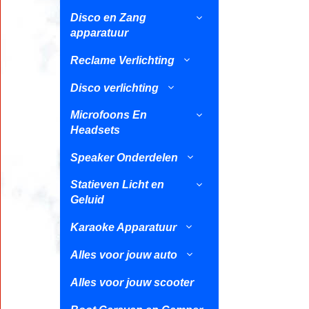
Disco en Zang
apparatuur
Reclame Verlichting
Disco verlichting
Microfoons En
Headsets
Speaker Onderdelen
Statieven Licht en
Geluid
Karaoke Apparatuur
Alles voor jouw auto
Alles voor jouw scooter