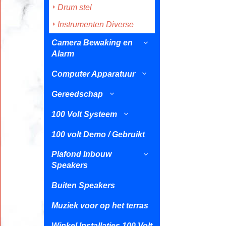
Drum stel
Instrumenten Diverse
Camera Bewaking en
Alarm
Computer Apparatuur
Gereedschap
100 Volt Systeem
100 volt Demo / Gebruikt
Plafond Inbouw
Speakers
Buiten Speakers
Muziek voor op het terras
Winkel Installaties 100 Volt