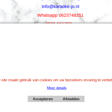
info@karaoke-jo.nl
Whatsapp 0623748251
0599-661302
Betaal veilig via Uw eigen bank
 site maakt gebruik van cookies om uw bezoekers ervaring te verbet
Meer details
Accepteren
Afmelden
Webwinkel gemaakt met
ShopFactory webwinkel