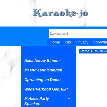
Home
Info
Privacy
Voorwa
Home
>
Muziek 
Alles Nieuw Binnen
Maand aanbiedingen
Opruiming en Demo
Wederverkoop Gebruikt
Mobiele Party
Speakers