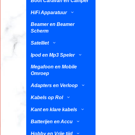
Boot Caravan en Camper
HiFi Apparatuur
Beamer en Beamer
Scherm
Satelliet
Ipod en Mp3 Speler
Megafoon en Mobile
Omroep
Adapters en Verloop
Kabels op Rol
Kant en klare kabels
Batterijen en Accu
Hobby en Vrije tijd