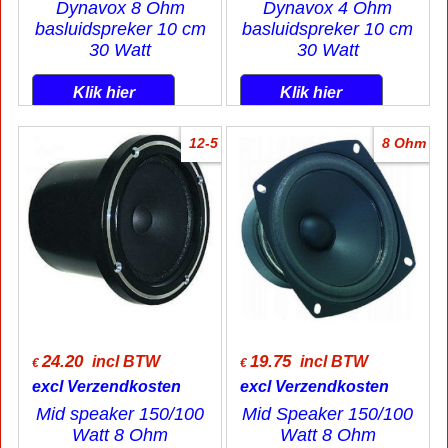
Dynavox 8 Ohm
Dynavox 4 Ohm
basluidspreker 10 cm
basluidspreker 10 cm
30 Watt
30 Watt
Klik hier
Klik hier
12-5
8 Ohm
24.20
19.75
incl BTW
incl BTW
€
€
excl Verzendkosten
excl Verzendkosten
Mid speaker 150/100
Mid Speaker 150/100
Watt 8 Ohm
Watt 8 Ohm