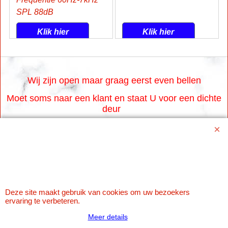
SPL 88dB
Klik hier
Klik hier
Wij zijn open maar graag eerst even bellen
Moet soms naar een klant en staat U voor een dichte
deur
Www.karaoke-jo.nl
https://www.karaoke-jo.nl/
info@karaoke-jo.nl
Deze site maakt gebruik van cookies om uw bezoekers
Whatsapp 0623748251
ervaring te verbeteren.
0599-661302
Meer details