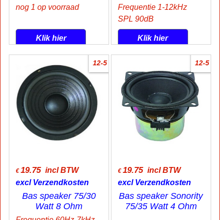
nog 1 op voorraad
Frequentie 1-12kHz
SPL 90dB
Klik hier
Klik hier
12-5
12-5
19.75
19.75
incl BTW
incl BTW
€
€
excl Verzendkosten
excl Verzendkosten
Bas speaker 75/30
Bas speaker Sonority
Watt 8 Ohm
75/35 Watt 4 Ohm
Frequentie 60Hz-7kHz