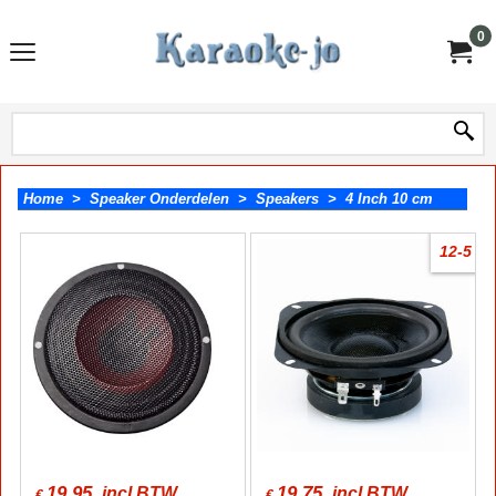
0
Home
>
Speaker Onderdelen
>
Speakers
>
4 Inch 10 cm
12-5
19.95
19.75
incl BTW
incl BTW
€
€