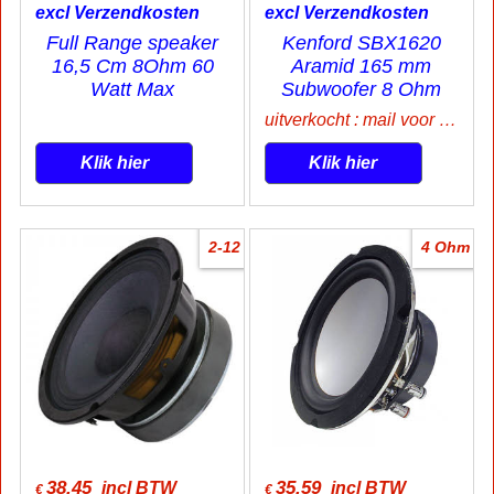
excl Verzendkosten
excl Verzendkosten
Full Range speaker
Kenford SBX1620
16,5 Cm 8Ohm 60
Aramid 165 mm
Watt Max
Subwoofer 8 Ohm
uitverkocht : mail voor info
Klik hier
Klik hier
2-12
4 Ohm
38.45
35.59
incl BTW
incl BTW
€
€