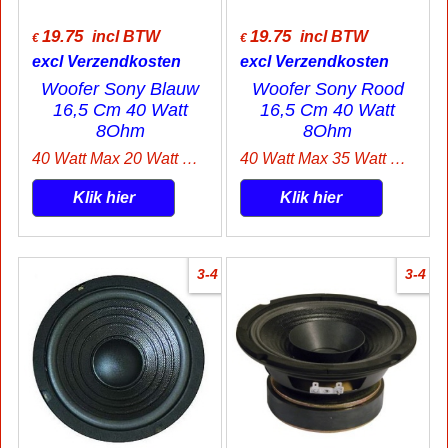
19.75
19.75
incl BTW
incl BTW
€
€
excl Verzendkosten
excl Verzendkosten
Woofer Sony Blauw
Woofer Sony Rood
16,5 Cm 40 Watt
16,5 Cm 40 Watt
8Ohm
8Ohm
40 Watt Max 20 Watt Rms
40 Watt Max 35 Watt Rms
Klik hier
Klik hier
3-4
3-4