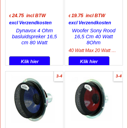
24.75
19.75
incl BTW
incl BTW
€
€
excl Verzendkosten
excl Verzendkosten
Dynavox 4 Ohm
Woofer Sony Rood
basluidspreker 16,5
16,5 Cm 40 Watt
cm 80 Watt
8Ohm
40 Watt Max 20 Watt Rms
Klik hier
Klik hier
3-4
3-4