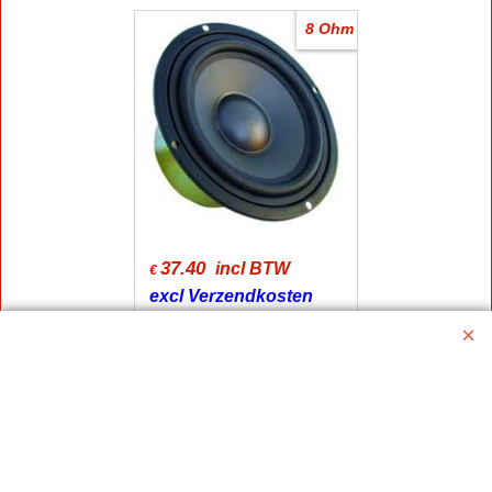
8 Ohm
37.40
incl BTW
€
excl Verzendkosten
Bass midrange
speaker 16,5 cm 120
Watt
120 Watt Max 80 Watt Rms
frequentie 45-6500 Hz
SPL 90 dB