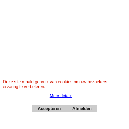
Klik hier
Wij zijn open maar graag eerst even bellen
Moet soms naar een klant en staat U voor een dichte
deur
Www.karaoke-jo.nl
Deze site maakt gebruik van cookies om uw bezoekers
https://www.karaoke-jo.nl/
ervaring te verbeteren.
info@karaoke-jo.nl
Meer details
Whatsapp 0623748251
Accepteren
Afmelden
0599-661302