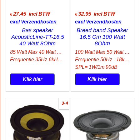
27.45
32.95
incl BTW
incl BTW
€
€
excl Verzendkosten
excl Verzendkosten
Bas speaker
Breed band Speaker
AcousticLine-TT-16,5
16.5 Cm 100 Watt
40 Watt 8Ohm
8Ohm
85 Watt Max 40 Watt Rms
100 Watt Max 50 Watt Rms
Frequentie 35Hz-6kHz 90dB
Frequentie 50Hz - 18kHz
SPL= 1W/1m 90dB
Klik hier
Klik hier
3-4