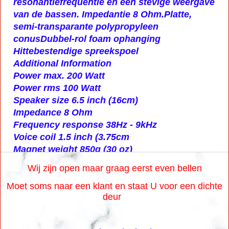
resonantiefrequentie en een stevige weergave
van de bassen. Impedantie 8 Ohm.
Platte,
semi-transparante polypropyleen
conus
Dubbel-rol foam ophanging
Hittebestendige spreekspoel
Additional Information
Power max. 200 Watt
Power rms 100 Watt
Speaker size 6.5 inch (16cm)
Impedance 8 Ohm
Frequency response 38Hz - 9kHz
Voice coil 1.5 inch (3.75cm
Magnet weight 850g (30 oz)
Wij zijn open maar graag eerst even bellen
Moet soms naar een klant en staat U voor een dichte
deur