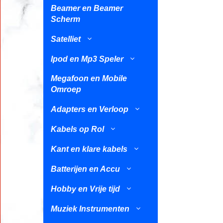
Beamer en Beamer
Scherm
Satelliet
Ipod en Mp3 Speler
Megafoon en Mobile
Omroep
Adapters en Verloop
Kabels op Rol
Kant en klare kabels
Batterijen en Accu
Hobby en Vrije tijd
Muziek Instrumenten