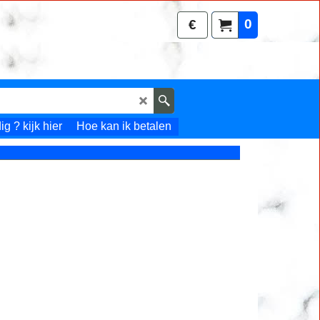
0
€
g ? kijk hier
Hoe kan ik betalen