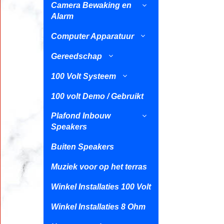
Camera Bewaking en
Alarm
Computer Apparatuur
Gereedschap
100 Volt Systeem
100 volt Demo / Gebruikt
Plafond Inbouw
Speakers
Buiten Speakers
Muziek voor op het terras
Winkel Installaties 100 Volt
Winkel Installaties 8 Ohm