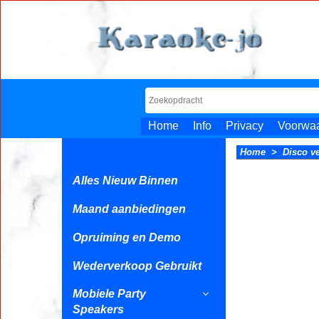
Home
Info
Privacy
Voorwa
Home
>
Disco ve
Alles Nieuw Binnen
Maand aanbiedingen
Opruiming en Demo
Wederverkoop Gebruikt
Mobiele Party
Speakers