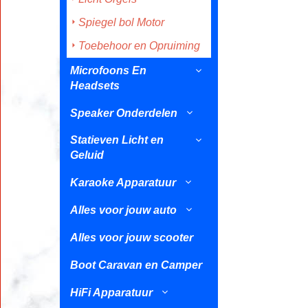
Spiegel bol Motor
Toebehoor en Opruiming
Microfoons En
Headsets
Speaker Onderdelen
Statieven Licht en
Geluid
Karaoke Apparatuur
Alles voor jouw auto
Alles voor jouw scooter
Boot Caravan en Camper
HiFi Apparatuur