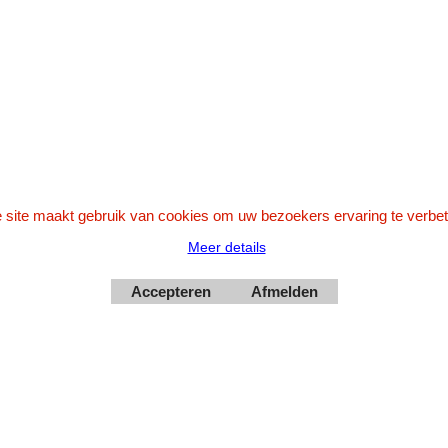
0599-661302
Betaal veilig via Uw eigen bank
 site maakt gebruik van cookies om uw bezoekers ervaring te verbet
Meer details
Accepteren
Afmelden
Webwinkel gemaakt met
ShopFactory webwinkel
software.