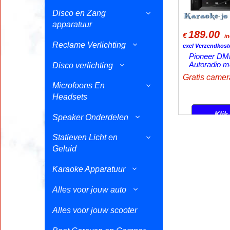
Disco en Zang
apparatuur
189.00
€
i
Reclame Verlichting
excl Verzendkost
Pioneer DM
Autoradio m
Disco verlichting
Microfoons En
Headsets
Klik
Speaker Onderdelen
Statieven Licht en
Geluid
Karaoke Apparatuur
Alles voor jouw auto
Alles voor jouw scooter