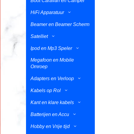
Boot Caravan en Camper
HiFi Apparatuur
Beamer en Beamer Scherm
Satelliet
Ipod en Mp3 Speler
Megafoon en Mobile
Omroep
Adapters en Verloop
Kabels op Rol
Kant en klare kabels
Batterijen en Accu
Hobby en Vrije tijd