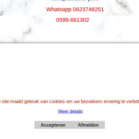
Whatsapp 0623748251
0599-661302
Betaal veilig via Uw eigen bank
 site maakt gebruik van cookies om uw bezoekers ervaring te verbet
Meer details
Webwinkel gemaakt met
Accepteren
Afmelden
ShopFactory webwinkel
software.