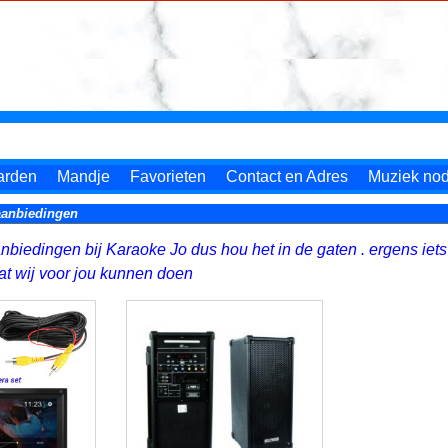
arden
Mandje
Favorieten
Contact en Adres
Muziek nodi
anbiedingen
biedingen bij Karaoke Jo dus hou het in de gaten . ergens iets
wat wij voor jou kunnen doen