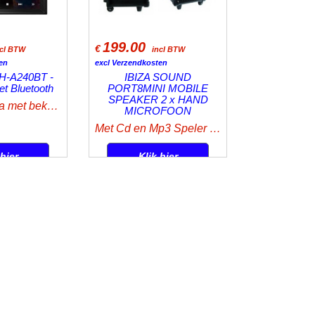
199.00
€
ncl BTW
incl BTW
en
excl Verzendkosten
H-A240BT -
IBIZA SOUND
et Bluetooth
PORT8MINI MOBILE
SPEAKER 2 x HAND
Gratis camera met bekabeling
MICROFOON
Met Cd en Mp3 Speler + 2 Hand Microfoons
 hier
Klik hier