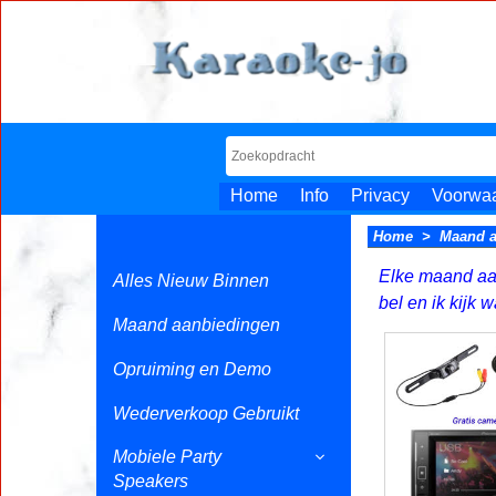
Home
Info
Privacy
Voorwa
Home
>
Maand a
Elke maand aan
Alles Nieuw Binnen
bel en ik kijk 
Maand aanbiedingen
Opruiming en Demo
Wederverkoop Gebruikt
Mobiele Party
Speakers