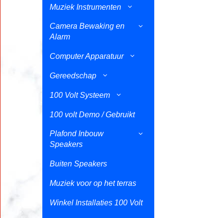
Muziek Instrumenten
Camera Bewaking en
Alarm
Computer Apparatuur
Gereedschap
100 Volt Systeem
100 volt Demo / Gebruikt
Plafond Inbouw
Speakers
Buiten Speakers
Muziek voor op het terras
Winkel Installaties 100 Volt