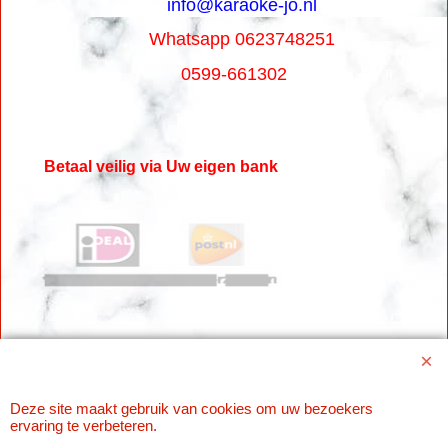
info@karaoke-jo.nl
Whatsapp 0623748251
0599-661302
Betaal veilig via Uw eigen bank
Deze site maakt gebruik van cookies om uw bezoekers
Webwinkel gemaakt met
ShopFactory webwinkel
ervaring te verbeteren.
software.