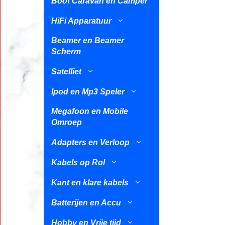
Boot Caravan en Camper
HiFi Apparatuur
Beamer en Beamer
Scherm
Satelliet
Ipod en Mp3 Speler
Megafoon en Mobile
Omroep
Adapters en Verloop
Kabels op Rol
Kant en klare kabels
Batterijen en Accu
Hobby en Vrije tijd