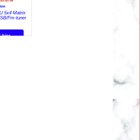
incl BTW
ten
 5x4 Matrix
SB/Fm-tuner
k hier