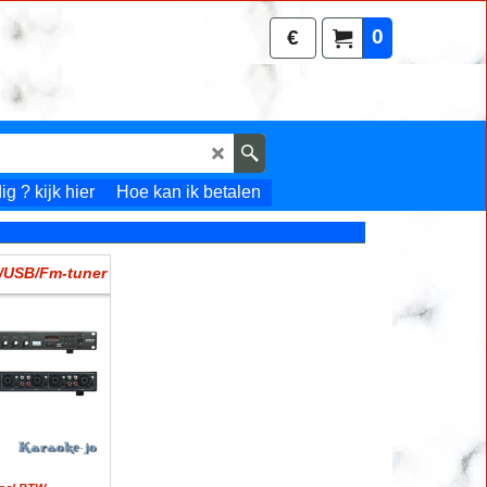
0
€
g ? kijk hier
Hoe kan ik betalen
/USB/Fm-tuner