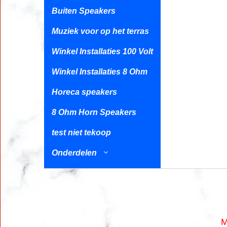
Buiten Speakers
Muziek voor op het terras
Winkel Installaties 100 Volt
Winkel Installaties 8 Ohm
Horeca speakers
8 Ohm Horn Speakers
test niet tekoop
Onderdelen
M