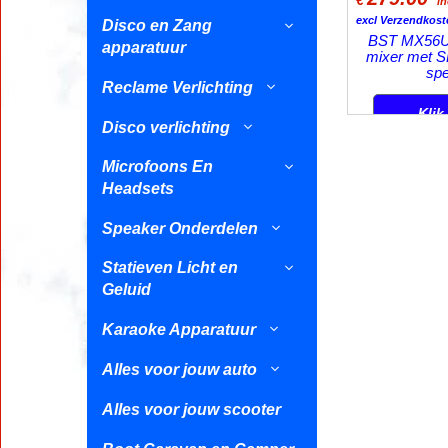
i
excl Verzendkost
Disco en Zang
BST MX56U 
apparatuur
mixer met 
spe
Reclame Verlichting
Klik
Disco verlichting
Microfoons En
Headsets
Speaker Onderdelen
Statieven Licht en
Geluid
Karaoke Apparatuur
Alles voor jouw auto
Alles voor jouw scooter