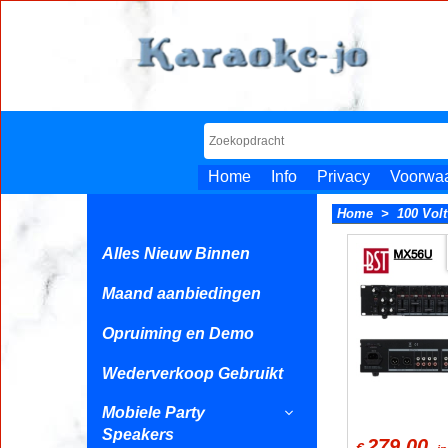
Home
Info
Privacy
Voorwa
Home
>
100 Vol
Alles Nieuw Binnen
Maand aanbiedingen
Opruiming en Demo
Wederverkoop Gebruikt
Mobiele Party
Speakers
279.00
€