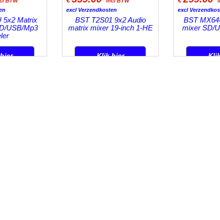
ncl BTW
incl BTW
en
excl Verzendkosten
excl Verzendkos
5x2 Matrix
BST T2S01 9x2 Audio
BST MX64U
SD/USB/Mp3
matrix mixer 19-inch 1-HE
mixer SD/U
ler
 hier
Klik hier
Kli