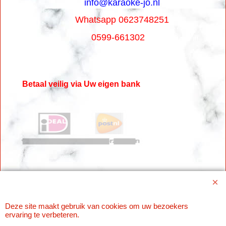
info@karaoke-jo.nl
Whatsapp 0623748251
0599-661302
Betaal veilig via Uw eigen bank
Deze site maakt gebruik van cookies om uw bezoekers
Webwinkel gemaakt met
ShopFactory webwinkel
ervaring te verbeteren.
software.