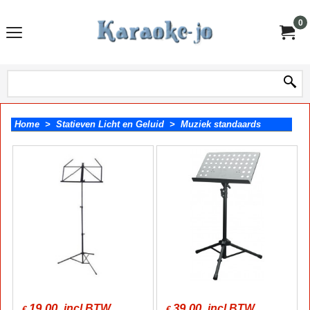
0
Home
>
Statieven Licht en Geluid
>
Muziek standaards
19.00
39.00
incl BTW
incl BTW
€
€