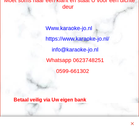
Moet soms naar een klant en staat U voor een dichte
deur
Www.karaoke-jo.nl
https://www.karaoke-jo.nl/
info@karaoke-jo.nl
Whatsapp 0623748251
0599-661302
Betaal veilig via Uw eigen bank