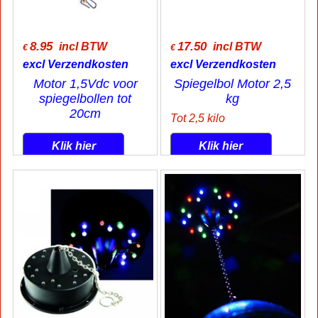
8.95
17.50
incl BTW
incl BTW
€
€
excl Verzendkosten
excl Verzendkosten
Motor 1,5Vdc voor
Spiegelbol Motor 2,5
spiegelbollen tot
kg
20cm
Tot 2,5 kilo
Klik hier
Klik hier