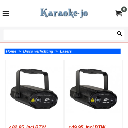
0
Home
>
Disco verlichting
>
Lasers
82.95
49.95
incl BTW
incl BTW
€
€