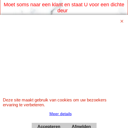
Moet soms naar een klant en staat U voor een dichte
deur
Www.karaoke-jo.nl
https://www.karaoke-jo.nl/
info@karaoke-jo.nl
Whatsapp 0623748251
0599-661302
Betaal veilig via Uw eigen bank
Deze site maakt gebruik van cookies om uw bezoekers
ervaring te verbeteren.
Meer details
Accepteren
Afmelden