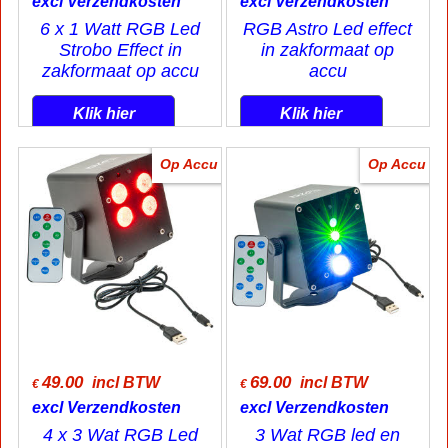
excl Verzendkosten
excl Verzendkosten
6 x 1 Watt RGB Led
RGB Astro Led effect
Strobo Effect in
in zakformaat op
zakformaat op accu
accu
Klik hier
Klik hier
Op Accu
Op Accu
49.00
69.00
incl BTW
incl BTW
€
€
excl Verzendkosten
excl Verzendkosten
4 x 3 Wat RGB Led
3 Wat RGB led en