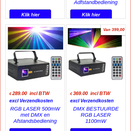
Adfstandbediening
Klik hier
Klik hier
Van 399,00
289.00
369.00
incl BTW
incl BTW
€
€
excl Verzendkosten
excl Verzendkosten
RGB LASER 500mW
DMX BESTUURDE
met DMX en
RGB LASER
Afstandsbediening
1100mW