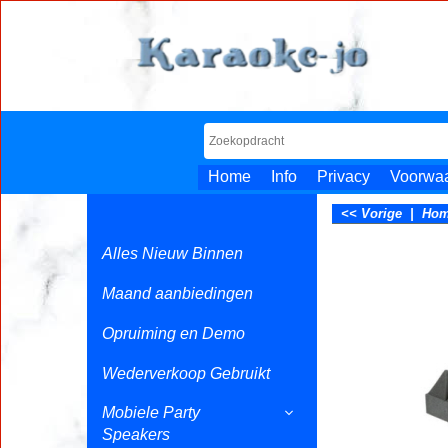
Home
Info
Privacy
Voorwa
<< Vorige
|
Ho
Alles Nieuw Binnen
Maand aanbiedingen
Opruiming en Demo
Wederverkoop Gebruikt
Mobiele Party
Speakers