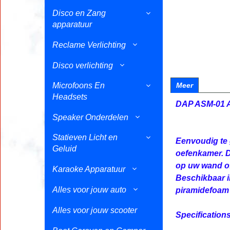
Disco en Zang
apparatuur
Reclame Verlichting
Disco verlichting
Microfoons En
Meer
Headsets
DAP ASM-01 A
Speaker Onderdelen
Statieven Licht en
Eenvoudig te 
Geluid
oefenkamer. D
op uw wand of
Karaoke Apparatuur
Beschikbaar i
Alles voor jouw auto
piramidefoam 
Alles voor jouw scooter
Specification