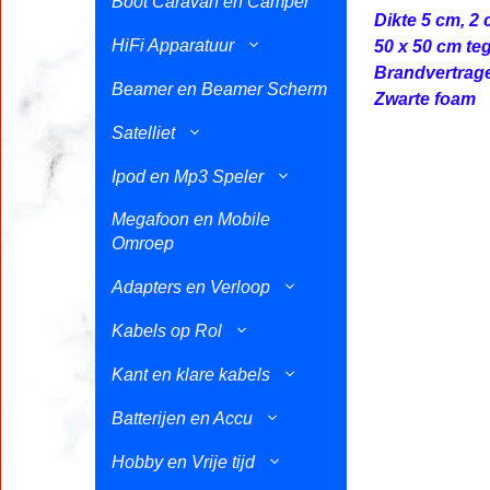
Boot Caravan en Camper
Dikte 5 cm, 2
HiFi Apparatuur
50 x 50 cm te
Brandvertrag
Beamer en Beamer Scherm
Zwarte foam
Satelliet
Ipod en Mp3 Speler
Megafoon en Mobile
Omroep
Adapters en Verloop
Kabels op Rol
Kant en klare kabels
Batterijen en Accu
Hobby en Vrije tijd