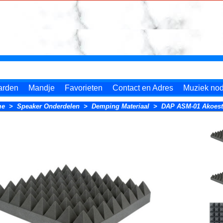
arden
Mandje
Favorieten
Contact en Adres
Muziek nodi
me
>
Speaker Onderdelen
>
Demping Materiaal
>
DAP ASM-01 Akoesti