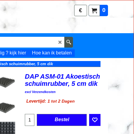
0
€
g ? kijk hier
Hoe kan ik betalen
sch schuimrubber, 5 cm dik
DAP ASM-01 Akoestisch
schuimrubber, 5 cm dik
22.95
€
incl BTW
excl Verzendkosten
Levertijd:
1 tot 2 Dagen
Bestel