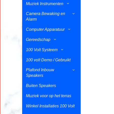
Muziek Instrumenten
Camera Bewaking en
Alarm
Computer Apparatuur
Gereedschap
100 Volt Systeem
100 volt Demo / Gebruikt
Plafond Inbouw
Speakers
Buiten Speakers
Muziek voor op het terras
Winkel Installaties 100 Volt