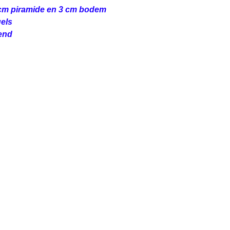
 cm piramide en 3 cm bodem
gels
end