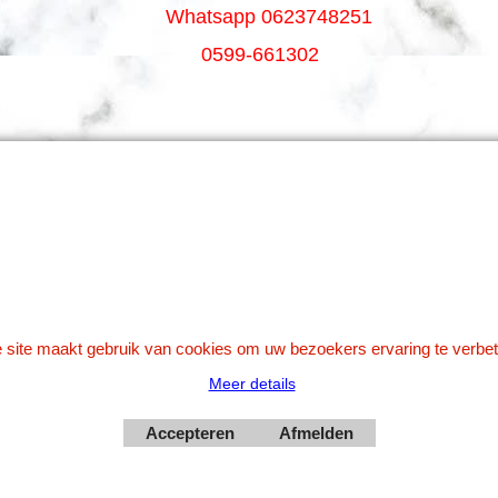
Whatsapp 0623748251
0599-661302
Betaal veilig via Uw eigen bank
 site maakt gebruik van cookies om uw bezoekers ervaring te verbet
Meer details
Webwinkel gemaakt met
Accepteren
Afmelden
ShopFactory webwinkel
software.