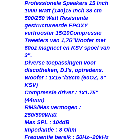
Professionele Speakers 15 Inch
1000 Watt (140)15 Inch 38 cm
500/250 Watt Resistente
gestructureerde EPOXY
verfrooster 15/10Compressie
Tweeters van 1,75"Woofer met
60oz magneet en KSV spoel van
3".
Diverse toepassingen voor
discotheken, DJ's, optredens.
Woofer : 1x15"/38cm (60OZ, 3"
KSV)
Compressie driver : 1x1.75"
(44mm)
RMS/Max vermogen :
250/500Watt
Max SPL : 104dB
Impedantie : 8 Ohm
Frequentie bereik : 50Hz~20kHz