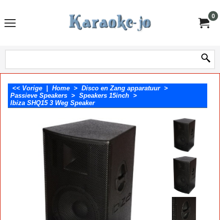
0
<< Vorige
|
Home
>
Disco en Zang apparatuur
>
Passieve Speakers
>
Speakers 15inch
>
Ibiza SHQ15 3 Weg Speaker