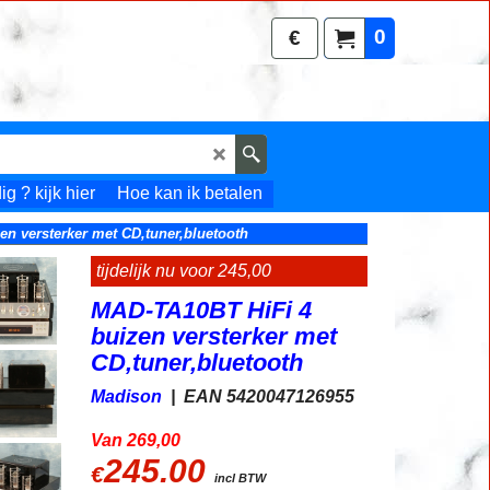
0
€
g ? kijk hier
Hoe kan ik betalen
n versterker met CD,tuner,bluetooth
tijdelijk nu voor 245,00
MAD-TA10BT HiFi 4
buizen versterker met
CD,tuner,bluetooth
Madison
EAN 5420047126955
Van 269,00
245.00
€
incl BTW