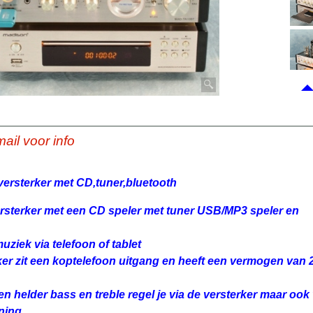
mail voor info
 versterker met CD,tuner,bluetooth
ersterker met een CD speler met tuner USB/MP3 speler en
uziek via telefoon of tablet
ker zit een koptelefoon uitgang en heeft een vermogen van 2
 en helder bass en treble regel je via de versterker maar ook
ning