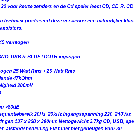
t 30 voor keuze zenders en de Cd speler leest CD, CD-R, C
n techniek produceert deze versterker een natuurlijker kla
ansistors.
RMS vermogen
ONO, USB & BLUETOOTH ingangen
ogen 25 Watt Rms + 25 Watt Rms
dantie 47kOhm
ligheid 300mV
B
ng >80dB
quentiebereik 20Hz  20kHz Ingangsspanning 220  240Vac
ingen 137 x 268 x 300mm Nettogewicht 3.7kg CD, USB, spe
en afstandsbediening FM tuner met geheugen voor 30