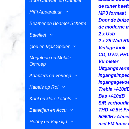
Boot Caravan en Camper
de tuner heef
HiFi Apparatuur
MP3 formaat
Door de buize
Beamer en Beamer Scherm
de moderne tr
2 x Usb
Satelliet
2 x 25 Watt 
Ipod en Mp3 Speler
Vintage look
CD, DVD, PH
Megafoon en Mobile
Vu-meter
Omroep
Uitgangsverm
Ingangsimpe
Adapters en Verloop
Ingangsgevoe
Kabels op Rol
Treble +/-10d
Bas +/-10dB
Kant en klare kabels
S/R verhoudi
THD <0.5% Fre
Batterijen en Accu
50/60Hz Afmet
Hobby en Vrije tijd
met FM tuner 