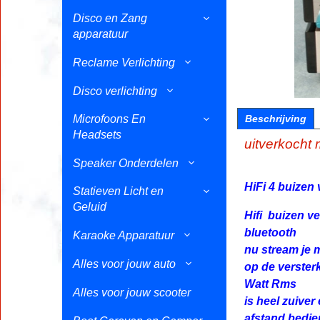
Disco en Zang
apparatuur
Reclame Verlichting
Disco verlichting
Microfoons En
Beschrijving
Headsets
uitverkocht 
Speaker Onderdelen
HiFi 4 buizen
Statieven Licht en
Geluid
Hifi buizen v
bluetooth
Karaoke Apparatuur
nu stream je m
Alles voor jouw auto
op de verster
Watt Rms
Alles voor jouw scooter
is heel zuiver
afstand bedie