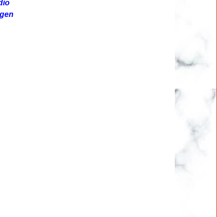
dio
ngen