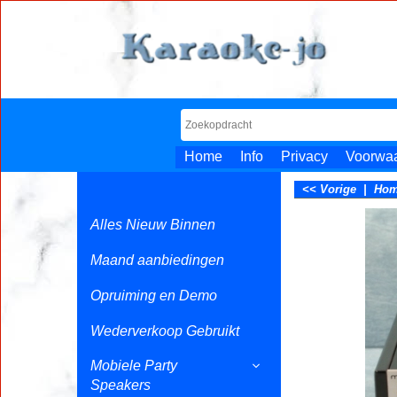
Home
Info
Privacy
Voorwa
<< Vorige
|
Ho
Alles Nieuw Binnen
Maand aanbiedingen
Opruiming en Demo
Wederverkoop Gebruikt
Mobiele Party
Speakers