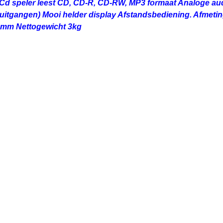
 Cd speler leest CD, CD-R, CD-RW, MP3 formaat Analoge au
 uitgangen) Mooi helder display Afstandsbediening. Afmeti
70mm Nettogewicht 3kg