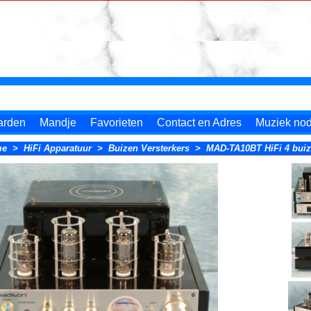
arden
Mandje
Favorieten
Contact en Adres
Muziek nodi
me
>
HiFi Apparatuur
>
Buizen Versterkers
>
MAD-TA10BT HiFi 4 buize