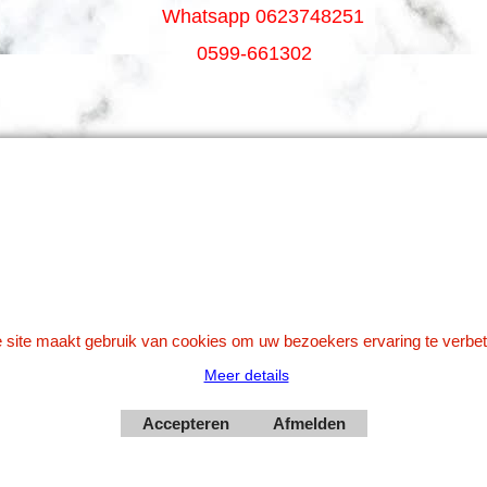
Whatsapp 0623748251
0599-661302
Betaal veilig via Uw eigen bank
 site maakt gebruik van cookies om uw bezoekers ervaring te verbet
Meer details
Webwinkel gemaakt met
Accepteren
Afmelden
ShopFactory webwinkel
software.