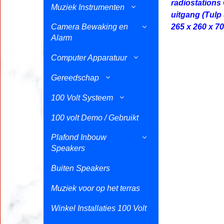
radiostations
Muziek Instrumenten
uitgang (Tulp
Camera Bewaking en
265 x 260 x 
Alarm
Computer Apparatuur
Gereedschap
100 Volt Systeem
100 volt Demo / Gebruikt
Plafond Inbouw
Speakers
Buiten Speakers
Muziek voor op het terras
Winkel Installaties 100 Volt