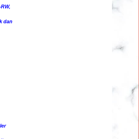
D-RW,
nk dan
ler