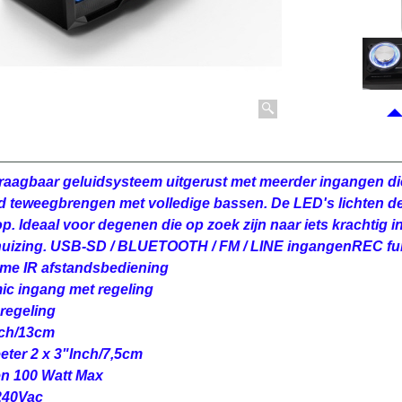
draagbaar geluidsysteem uitgerust met meerder ingangen di
id teweegbrengen met volledige bassen. De LED's lichten d
p. Ideaal voor degenen die op zoek zijn naar iets krachtig i
uizing.
USB-SD / BLUETOOTH / FM / LINE ingangen
REC fu
ame
IR afstandsbediening
c ingang met regeling
 regeling
nch/13cm
eter 2 x 3"Inch/7,5cm
n 100 Watt Max
240Vac