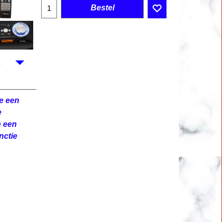
Bestel
e een
e
n een
nctie