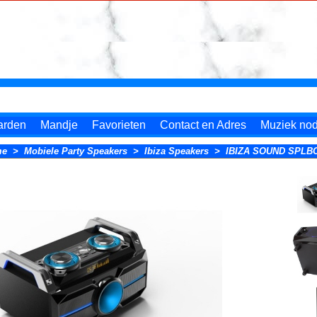
arden
Mandje
Favorieten
Contact en Adres
Muziek nodi
me
>
Mobiele Party Speakers
>
Ibiza Speakers
>
IBIZA SOUND SPLB