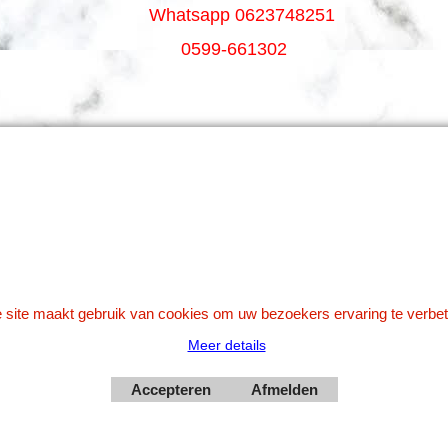
Whatsapp 0623748251
0599-661302
Betaal veilig via Uw eigen bank
 site maakt gebruik van cookies om uw bezoekers ervaring te verbet
Meer details
Webwinkel gemaakt met
Accepteren
Afmelden
ShopFactory webwinkel
software.