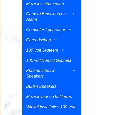
Muziek Instrumenten
Camera Bewaking en
Alarm
Computer Apparatuur
Gereedschap
100 Volt Systeem
100 volt Demo / Gebruikt
Plafond Inbouw
Speakers
Buiten Speakers
Muziek voor op het terras
Winkel Installaties 100 Volt