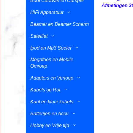
Boot Caravan en Camper
Afmetingen 3
HiFi Apparatuur
Beamer en Beamer Scherm
Satelliet
Ipod en Mp3 Speler
Megafoon en Mobile
Omroep
Adapters en Verloop
Kabels op Rol
Kant en klare kabels
Batterijen en Accu
Hobby en Vrije tijd