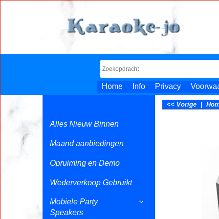
Home
Info
Privacy
Voorwa
<< Vorige
|
Ho
Alles Nieuw Binnen
Maand aanbiedingen
Opruiming en Demo
Wederverkoop Gebruikt
Mobiele Party
Speakers