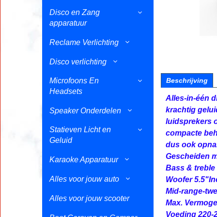
Disco en Zang
apparatuur
Reclame Verlichting
Disco verlichting
Microfoons En
Beschrijving
Headsets
Alles-in-één 
krachtig gelu
Speaker Onderdelen
luidsprekers o
Statieven Licht en
compacte beh
Geluid
dus ook opn
Gescheiden mi
Karaoke Apparatuur
Bass & treble
Alles voor jouw auto
Woofer 5.5"I
Mid-range-twe
Alles voor jouw scooter
Max. Vermoge
Voeding 220-