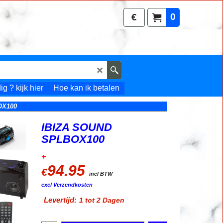
0
€
g ? kijk hier
Hoe kan ik betalen
OX100
IBIZA SOUND
SPLBOX100
+
94.95
€
incl BTW
excl Verzendkosten
Levertijd:
1 tot 2 Dagen