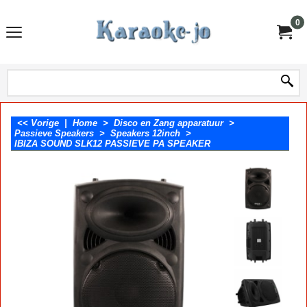
0
<< Vorige
|
Home
>
Disco en Zang apparatuur
>
Passieve Speakers
>
Speakers 12inch
>
IBIZA SOUND SLK12 PASSIEVE PA SPEAKER