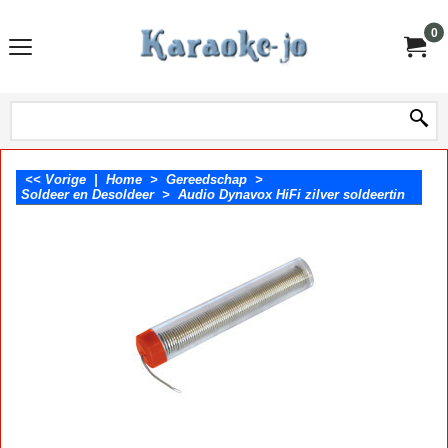
0
<< Vorige
|
Home
>
Gereedschap
>
Soldeer en Desoldeer
>
Audio Dynavox HiFi zilver soldeertin