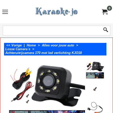
0
<< Vorige
|
Home
>
Alles voor jouw auto
>
Losse Camera`s
>
Achteruitrijcamera 170 met led verlichting KJO18