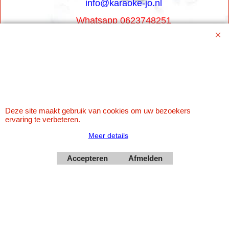
info@karaoke-jo.nl
Whatsapp 0623748251
0599-661302
Betaal veilig via Uw eigen bank
Deze site maakt gebruik van cookies om uw bezoekers
ervaring te verbeteren.
Meer details
Accepteren
Afmelden
Webwinkel gemaakt met
ShopFactory webwinkel
software.