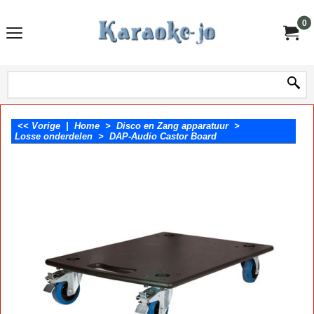
0
<< Vorige
|
Home
>
Disco en Zang apparatuur
>
Losse onderdelen
>
DAP-Audio Castor Board