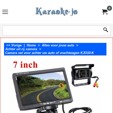
0
<< Vorige
|
Home
>
Alles voor jouw auto
>
Achter uit rij camera
>
Camera set voor achter uw auto of vrachtwagen KJO10-K