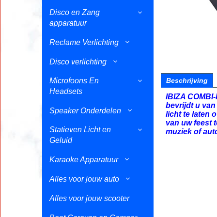
Disco en Zang
apparatuur
Reclame Verlichting
Disco verlichting
Microfoons En
Beschrijving
Headsets
IBIZA COMBI-FX
bevrijdt u va
Speaker Onderdelen
licht te laten
van uw feest 
Statieven Licht en
muziek of aut
Geluid
Karaoke Apparatuur
Alles voor jouw auto
Alles voor jouw scooter