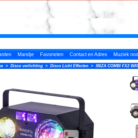
arden
Mandje
Favorieten
Contact en Adres
Muziek nodi
me
>
Disco verlichting
>
Disco Licht Effecten
>
IBIZA COMBI FX2 WA