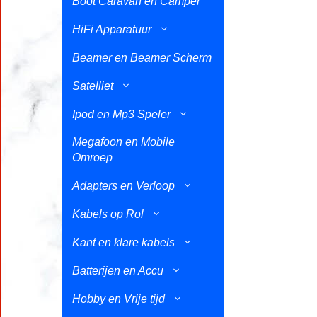
Boot Caravan en Camper
HiFi Apparatuur
Beamer en Beamer Scherm
Satelliet
Ipod en Mp3 Speler
Megafoon en Mobile
Omroep
Adapters en Verloop
Kabels op Rol
Kant en klare kabels
Batterijen en Accu
Hobby en Vrije tijd