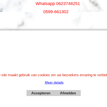
Whatsapp 0623748251
0599-661302
Betaal veilig via Uw eigen bank
 site maakt gebruik van cookies om uw bezoekers ervaring te verbet
Meer details
Webwinkel gemaakt met
Accepteren
Afmelden
ShopFactory webwinkel
software.