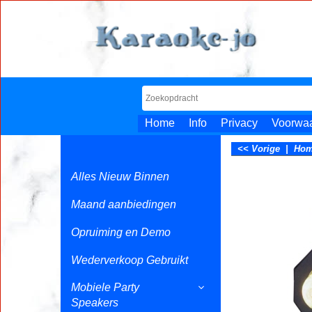
Home
Info
Privacy
Voorwa
<< Vorige
|
Ho
Alles Nieuw Binnen
Maand aanbiedingen
Opruiming en Demo
Wederverkoop Gebruikt
Mobiele Party
Speakers