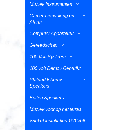
Muziek Instrumenten
Camera Bewaking en
Alarm
Computer Apparatuur
Gereedschap
100 Volt Systeem
100 volt Demo / Gebruikt
Plafond Inbouw
Speakers
Buiten Speakers
Muziek voor op het terras
Winkel Installaties 100 Volt