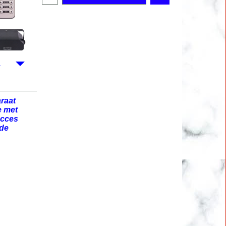
Bestel
araat
e met
ucces
 de