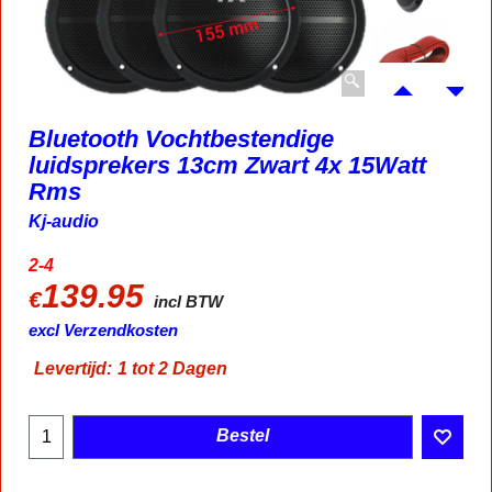
Bluetooth Vochtbestendige
luidsprekers 13cm Zwart 4x 15Watt
Rms
Kj-audio
2-4
139.95
€
incl BTW
excl Verzendkosten
Levertijd:
1 tot 2 Dagen
Bestel