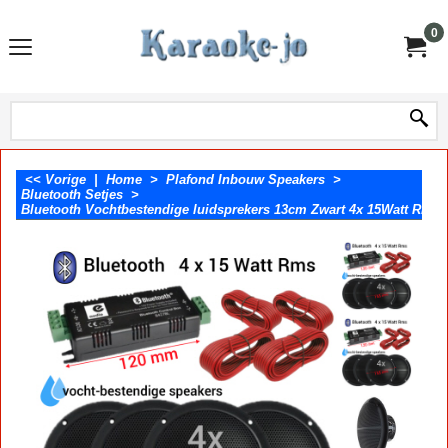
0
<< Vorige
|
Home
>
Plafond Inbouw Speakers
>
Bluetooth Setjes
>
Bluetooth Vochtbestendige luidsprekers 13cm Zwart 4x 15Watt Rms