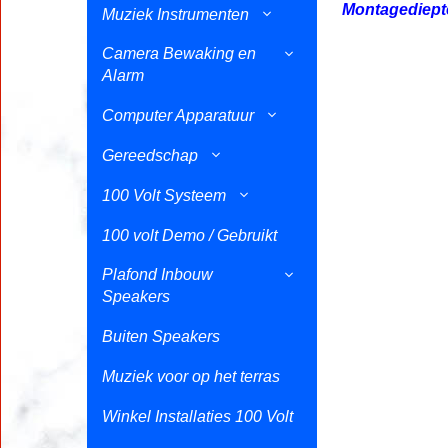
Montagediept
Muziek Instrumenten
Camera Bewaking en
Alarm
Computer Apparatuur
Gereedschap
100 Volt Systeem
100 volt Demo / Gebruikt
Plafond Inbouw
Speakers
Buiten Speakers
Muziek voor op het terras
Winkel Installaties 100 Volt