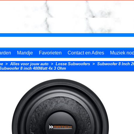
arden
Mandje
Favorieten
Contact en Adres
Muziek nodi
me
>
Alles voor jouw auto
>
Losse Subwoofers
>
Subwoofer 8 Inch 
ubwoofer 8 inch 400Watt 4x 3 Ohm