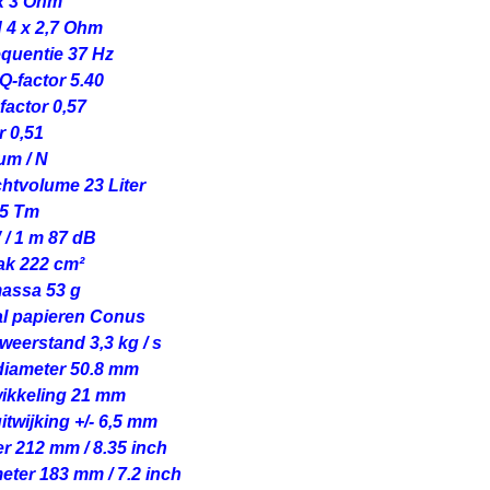
x 3 Ohm
 4 x 2,7 Ohm
quentie 37 Hz
-factor 5.40
factor 0,57
r 0,51
μm / N
chtvolume 23 Liter
,5 Tm
W / 1 m 87 dB
ak 222 cm²
assa 53 g
al papieren Conus
eerstand 3,3 kg / s
diameter 50.8 mm
ikkeling 21 mm
uitwijking +/- 6,5 mm
r 212 mm / 8.35 inch
meter 183 mm / 7.2 inch