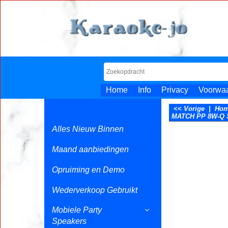
Home
Info
Privacy
Voorwa
<< Vorige
|
Ho
MATCH PP 8W-Q S
Alles Nieuw Binnen
Maand aanbiedingen
Opruiming en Demo
Wederverkoop Gebruikt
Mobiele Party
Speakers