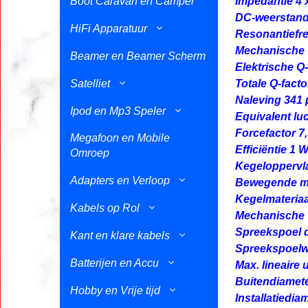
Boot Caravan en Camper
Impedantie 4 
DC-weerstand
HiFi Apparatuur
Resonantiefre
Mechanische Q
Beamer en Beamer Scherm
Elektrische Q-
Satelliet
Totale Q-facto
Naleving 341 
Ipod en Mp3 Speler
Equivalent lu
Forcefactor 7
Megafoon en Mobile
Efficiëntie 1 
Omroep
Kegeloppervl
Adapters en Verloop
Bewegende m
Kegelmateria
Kabels op Rol
Mechanische w
Spreekspoel 
Kant en klare kabels
Spreekspoelw
Batterijen en Accu
Max. lineaire 
Buitendiamete
Hobby en Vrije tijd
Installatiedia