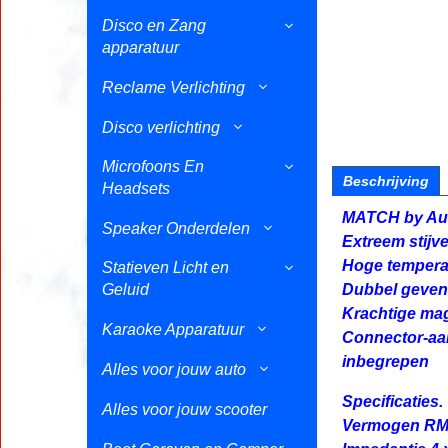
Disco en Zang
apparatuur
Reclame Verlichting
Disco verlichting
Microfoons En
Beschrijving
Headsets
MATCH by Aud
Speaker Onderdelen
Extreem stijv
Hoge tempera
Statieven Licht en
Geluid
Dubbel gevent
Krachtige ma
Karaoke Apparatuur
Connector-aan
inbegrepen
Alles voor jouw auto
Specificaties.
Alles voor jouw scooter
Vermogen RMS 