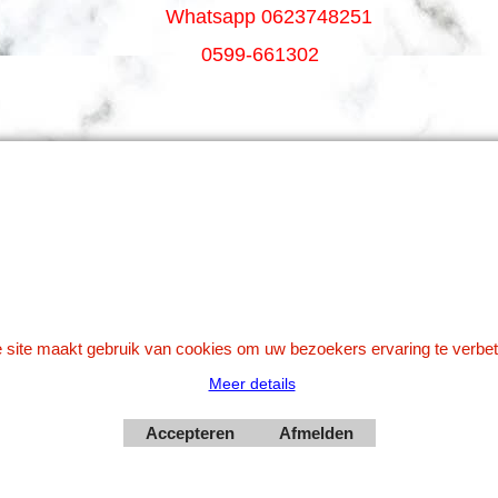
Whatsapp 0623748251
0599-661302
Betaal veilig via Uw eigen bank
 site maakt gebruik van cookies om uw bezoekers ervaring te verbet
Meer details
Webwinkel gemaakt met
Accepteren
Afmelden
ShopFactory webwinkel
software.