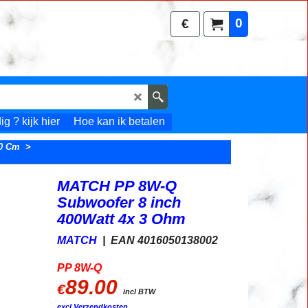
0
€
g ? kijk hier
Hoe kan ik betalen
20 Cm
>
MATCH PP 8W-Q
Subwoofer 8 inch
400Watt 4x 3 Ohm
MATCH
EAN 4016050138002
PP 8W-Q
89.00
€
incl BTW
excl Verzendkosten