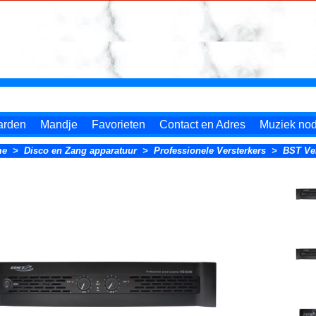
arden
Mandje
Favorieten
Contact en Adres
Muziek nodi
me
>
Disco en Zang apparatuur
>
Professionele Versterkers
>
BST Ver