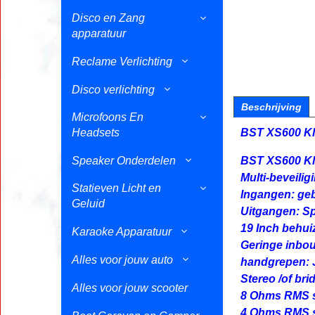
Disco en Zang
apparatuur
Reclame Verlichting
Disco verlichting
Beschrijving
Microfoons En
Headsets
BST XS600 Kl
Speaker Onderdelen
BST XS600 Kl
Multi-beveilig
Statieven Licht en
Ingangen: ge
Geluid
Uitgangen: Sp
19 Inch behui
Karaoke Apparatuur
Geringe inbo
Alles voor jouw auto
handgrepen: 
Stereo /of br
Alles voor jouw scooter
8 Ohms RMS s
4 Ohms RMS s