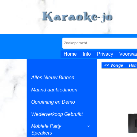
Home
Info
Privacy
Voorwa
<< Vorige
|
Ho
Alles Nieuw Binnen
Maand aanbiedingen
Opruiming en Demo
Wederverkoop Gebruikt
Mobiele Party
Speakers