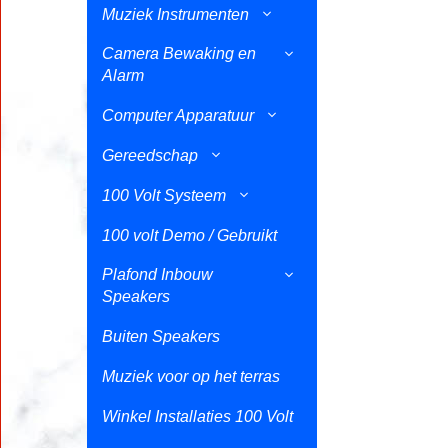
Muziek Instrumenten
Camera Bewaking en
Alarm
Computer Apparatuur
Gereedschap
100 Volt Systeem
100 volt Demo / Gebruikt
Plafond Inbouw
Speakers
Buiten Speakers
Muziek voor op het terras
Winkel Installaties 100 Volt