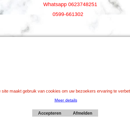
Whatsapp 0623748251
0599-661302
Betaal veilig via Uw eigen bank
 site maakt gebruik van cookies om uw bezoekers ervaring te verbet
Meer details
Webwinkel gemaakt met
Accepteren
Afmelden
ShopFactory webwinkel
software.