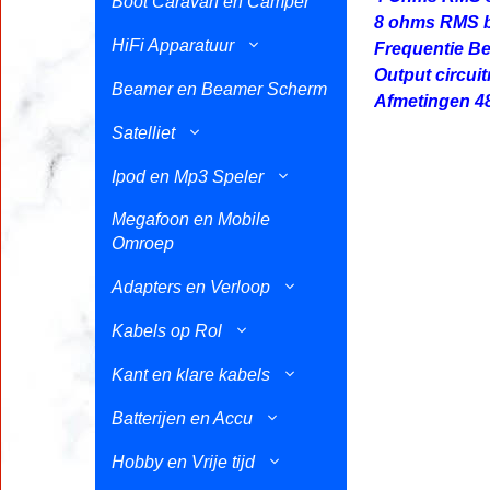
Boot Caravan en Camper
8 ohms RMS b
HiFi Apparatuur
Frequentie Be
Output circui
Beamer en Beamer Scherm
Afmetingen 
Satelliet
Ipod en Mp3 Speler
Megafoon en Mobile
Omroep
Adapters en Verloop
Kabels op Rol
Kant en klare kabels
Batterijen en Accu
Hobby en Vrije tijd