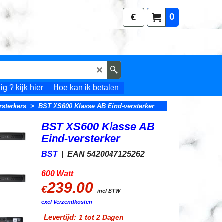
0
€
g ? kijk hier
Hoe kan ik betalen
sterkers
>
BST XS600 Klasse AB Eind-versterker
BST XS600 Klasse AB
Eind-versterker
BST
EAN 5420047125262
600 Watt
239.00
€
incl BTW
excl Verzendkosten
Levertijd:
1 tot 2 Dagen