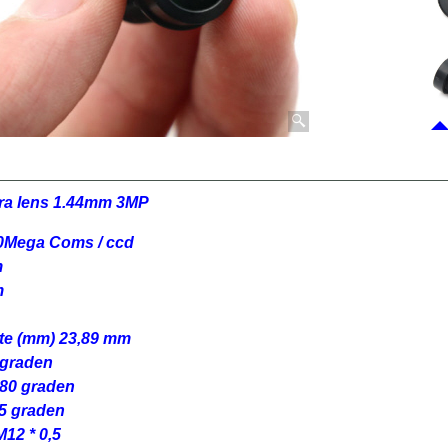
era lens 1.44mm 3MP
.0Mega Coms / ccd
m
m
gte (mm) 23,89 mm
 graden
180 graden
5 graden
M12 * 0,5