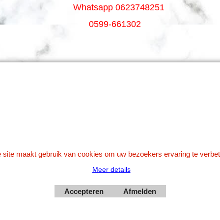
Whatsapp 0623748251
0599-661302
Betaal veilig via Uw eigen bank
 site maakt gebruik van cookies om uw bezoekers ervaring te verbet
Meer details
Webwinkel gemaakt met
Accepteren
Afmelden
ShopFactory webwinkel
software.