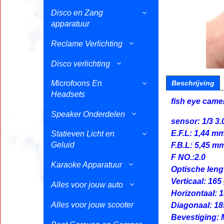
Disco en Zang
apparatuur
Reclame Verlichting
Disco verlichting
Microfoons En
Beschrijving
Headsets
fish eye cam
Speaker Onderdelen
sensor: 1/3 3
E.F.L: 1,44 m
Statieven Licht en
Geluid
F.B.L: 5,45 m
F NO.:2.0
Karaoke Apparatuur
Optische len
Verticaal: 165
Alles voor jouw auto
Horizontaal: 
Alles voor jouw scooter
Diagonaal: 18
Bevestiging: 