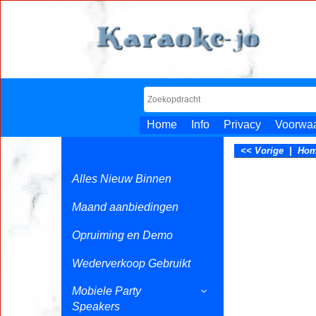
Home
Info
Privacy
Voorwa
<< Vorige
|
Ho
Alles Nieuw Binnen
Maand aanbiedingen
Opruiming en Demo
Wederverkoop Gebruikt
Mobiele Party
Speakers