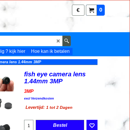
0
€
g ? kijk hier
Hoe kan ik betalen
amera lens 1.44mm 3MP
fish eye camera lens
1.44mm 3MP
3MP
9.95
€
incl BTW
excl Verzendkosten
Levertijd:
1 tot 2 Dagen