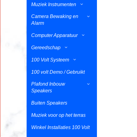
Muziek Instrumenten
Camera Bewaking en
Alarm
Computer Apparatuur
Gereedschap
100 Volt Systeem
100 volt Demo / Gebruikt
Plafond Inbouw
Speakers
Buiten Speakers
Muziek voor op het terras
Winkel Installaties 100 Volt