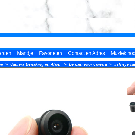
arden
Mandje
Favorieten
Contact en Adres
Muziek nodi
me
>
Camera Bewaking en Alarm
>
Lenzen voor camera
>
fish eye c