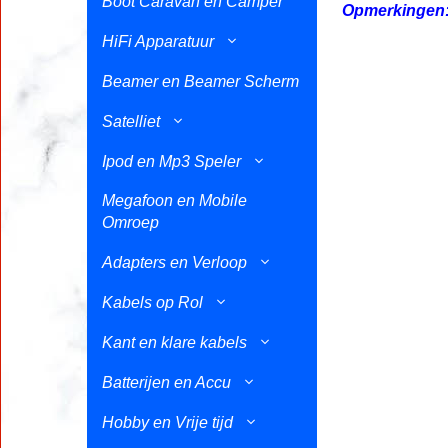
Boot Caravan en Camper
Opmerkingen:
HiFi Apparatuur
Beamer en Beamer Scherm
Satelliet
Ipod en Mp3 Speler
Megafoon en Mobile
Omroep
Adapters en Verloop
Kabels op Rol
Kant en klare kabels
Batterijen en Accu
Hobby en Vrije tijd