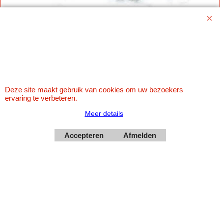
Betaal veilig via Uw eigen bank
Deze site maakt gebruik van cookies om uw bezoekers
ervaring te verbeteren.
Meer details
Accepteren
Afmelden
Webwinkel gemaakt met
ShopFactory webwinkel
software.