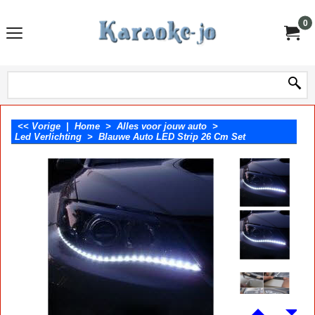
0
<< Vorige
|
Home
>
Alles voor jouw auto
>
Led Verlichting
>
Blauwe Auto LED Strip 26 Cm Set