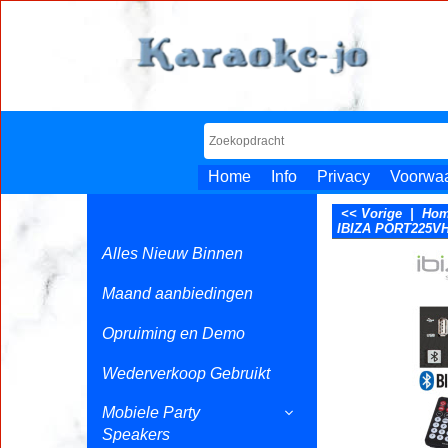
Home
Info
Privacy
Voorwa
<< Vorige
|
Ho
IBIZA PORT225VHF
Alles Nieuw Binnen
Maand aanbiedingen
Opruiming en Demo
Wederverkoop Gebruikt
Mobiele Party
Speakers