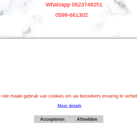
Whatsapp 0623748251
0599-661302
Betaal veilig via Uw eigen bank
 site maakt gebruik van cookies om uw bezoekers ervaring te verbet
Meer details
Webwinkel gemaakt met
Accepteren
Afmelden
ShopFactory webwinkel
software.