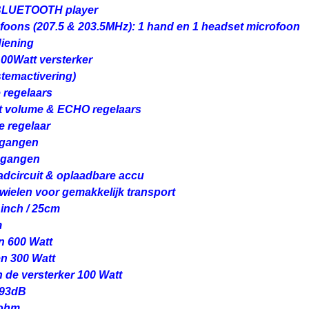
 BLUETOOTH player
foons (207.5 & 203.5MHz): 1 hand en 1 headset microfoon
diening
00Watt versterker
stemactivering)
 regelaars
t volume & ECHO regelaars
 regelaar
ngangen
ngangen
dcircuit & oplaadbare accu
ielen voor gemakkelijk transport
 inch / 25cm
m
 600 Watt
n 300 Watt
de versterker 100 Watt
 93dB
 ohm