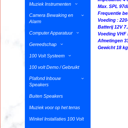
Muziek Instrumenten
Max. SPL 97
Frequentie be
Camera Bewaking en
Voeding : 220
Alarm
Batterij 12V 
Computer Apparatuur
Voeding VHF m
Afmetingen 3
Gereedschap
Gewicht 18 kg
100 Volt Systeem
100 volt Demo / Gebruikt
Plafond Inbouw
Speakers
Buiten Speakers
Muziek voor op het terras
Winkel Installaties 100 Volt