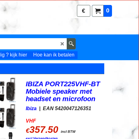
0
€
g ? kijk hier
Hoe kan ik betalen
IBIZA PORT225VHF-BT
Mobiele speaker met
headset en microfoon
Ibiza
EAN 5420047126351
VHF
357.50
€
incl BTW
excl Verzendkosten