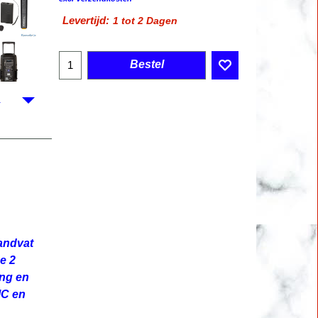
Levertijd:
1 tot 2 Dagen
Bestel
handvat
e 2
ing en
MC en