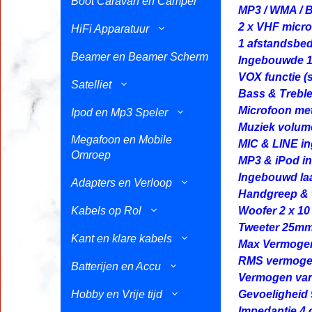
Boot Caravan en Camper
MP3 / WMA /
2 x VHF micro
HiFi Apparatuur
1 afstandsbe
Beamer en Beamer Scherm
Ingebouwde 1
VOX functie (
Satelliet
Bass & Treble
Microfoon me
Ipod en Mp3 Speler
Muziek volume
Megafoon en Mobile
MIC & LINE i
Omroep
MP3 & iPod i
Ingebouwd laa
Adapters en Verloop
Handgreep & w
Kabels op Rol
Woofer 2 x 10
Tweeter 25m
Kant en klare kabels
Max Vermogen
RMS vermoge
Batterijen en Accu
Vermogen van 
Hobby en Vrije tijd
Gevoeligheid
Impedantie 4