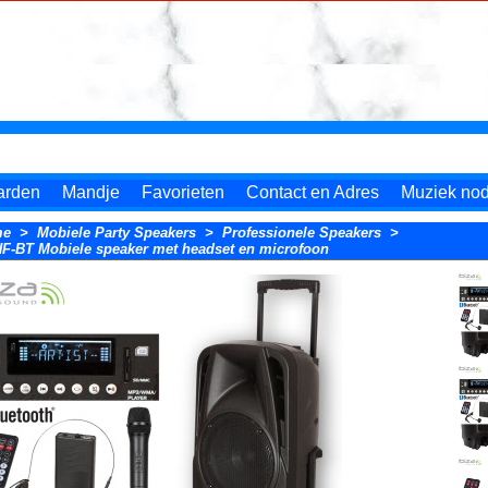
arden
Mandje
Favorieten
Contact en Adres
Muziek nodi
me
>
Mobiele Party Speakers
>
Professionele Speakers
>
-BT Mobiele speaker met headset en microfoon