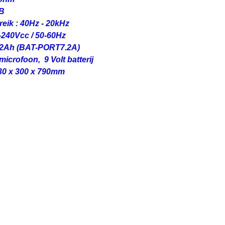
dB
reik : 40Hz - 20kHz
-240Vcc / 50-60Hz
7.2Ah (BAT-PORT7.2A)
icrofoon, 9 Volt batterij
30 x 300 x 790mm