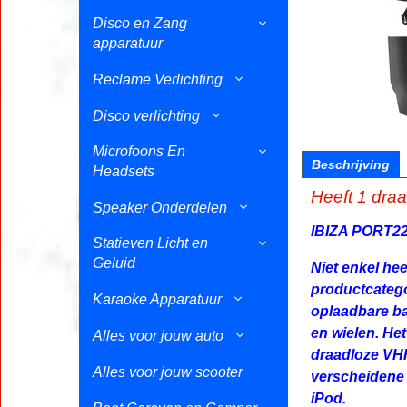
Disco en Zang
apparatuur
Reclame Verlichting
Disco verlichting
Microfoons En
Beschrijving
Headsets
Heeft 1 dra
Speaker Onderdelen
IBIZA PORT22
Statieven Licht en
Geluid
Niet enkel hee
productcatego
Karaoke Apparatuur
oplaadbare ba
en wielen. Het
Alles voor jouw auto
draadloze VHF
Alles voor jouw scooter
verscheidene
iPod.