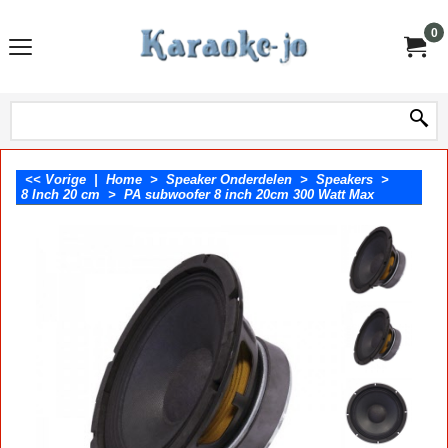
0
<< Vorige
|
Home
>
Speaker Onderdelen
>
Speakers
>
8 Inch 20 cm
>
PA subwoofer 8 inch 20cm 300 Watt Max