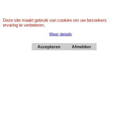
Deze site maakt gebruik van cookies om uw bezoekers
ervaring te verbeteren.
Meer details
Webwinkel gemaakt met
ShopFactory webwinkel
software.
Accepteren
Afmelden