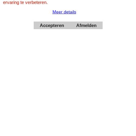
ervaring te verbeteren.
Meer details
Accepteren
Afmelden
Webwinkel gemaakt met
ShopFactory webwinkel
software.