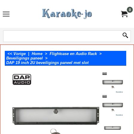
0
<< Vorige
|
Home
>
Flightcase en Audio Rack
>
Beveiligings paneel
>
DAP 19 inch 2U beveiligings paneel met slot