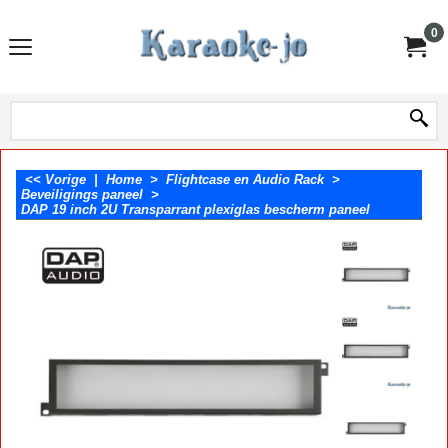
0
<< Vorige
|
Home
>
Flightcase en Audio Rack
>
Beveiligings paneel
>
DAP 19 inch 2U Transparrant plexiglas bescherm paneel