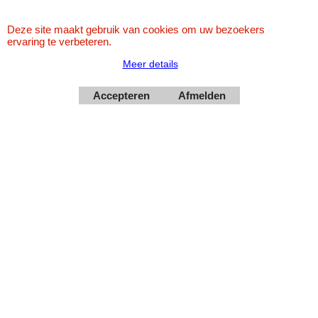
Betaal veilig via Uw eigen bank
Deze site maakt gebruik van cookies om uw bezoekers
ervaring te verbeteren.
Meer details
Accepteren
Afmelden
Webwinkel gemaakt met
ShopFactory webwinkel
software.