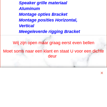
Speaker grille materiaal
Aluminum
Montage opties Bracket
Montage posities Horizontal,
Vertical
Meegeleverde rigging Bracket
Wij zijn open maar graag eerst even bellen
Moet soms naar een klant en staat U voor een dichte
deur
Www.karaoke-jo.nl
https://www.karaoke-jo.nl/
info@karaoke-jo.nl
Whatsapp 0623748251
0599-661302