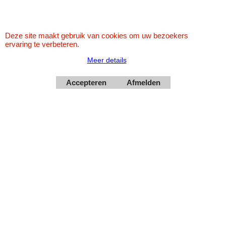
Deze site maakt gebruik van cookies om uw bezoekers
Betaal veilig via Uw eigen bank
ervaring te verbeteren.
Meer details
Accepteren
Afmelden
Webwinkel gemaakt met
ShopFactory webwinkel
software.