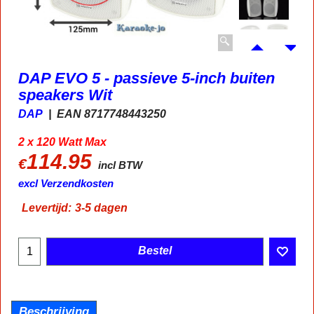
DAP EVO 5 - passieve 5-inch buiten
speakers Wit
DAP
EAN 8717748443250
2 x 120 Watt Max
114.95
€
incl BTW
excl Verzendkosten
Levertijd:
3-5 dagen
Bestel
Beschrijving