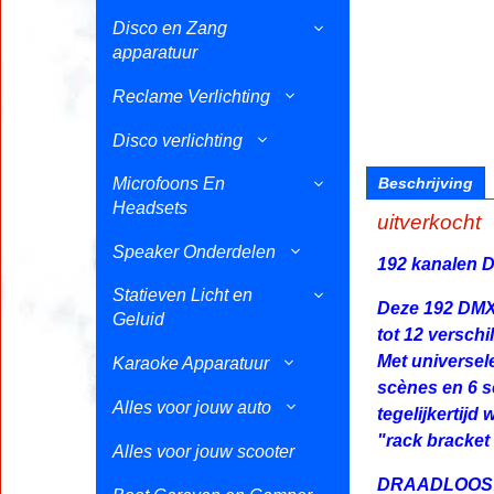
Disco en Zang
apparatuur
Reclame Verlichting
Disco verlichting
Microfoons En
Beschrijving
Headsets
uitverkocht
Speaker Onderdelen
192 kanalen D
Statieven Licht en
Deze 192 DMX-c
Geluid
tot 12 versch
Met universel
Karaoke Apparatuur
scènes en 6 s
Alles voor jouw auto
tegelijkertijd
"rack bracket
Alles voor jouw scooter
DRAADLOOS: m