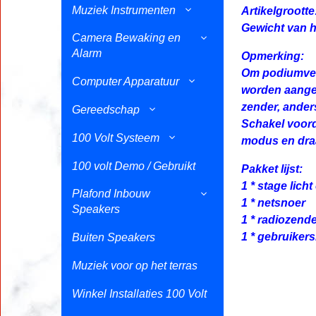
Muziek Instrumenten
Artikelgrootte:
Gewicht van he
Camera Bewaking en
Alarm
Opmerking:
Om podiumverl
Computer Apparatuur
worden aanges
zender, anders
Gereedschap
Schakel voord
100 Volt Systeem
modus en dra
100 volt Demo / Gebruikt
Pakket lijst:
1 * stage licht
Plafond Inbouw
1 * netsnoer
Speakers
1 * radiozend
1 * gebruiker
Buiten Speakers
Muziek voor op het terras
Winkel Installaties 100 Volt