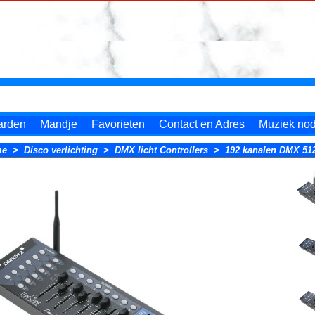
arden
Mandje
Favorieten
Contact en Adres
Muziek nodi
me
>
Disco verlichting
>
DMX licht Controllers
>
192 kanalen DMX 51