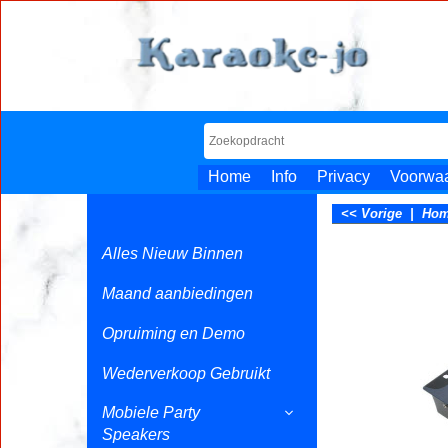
Home
Info
Privacy
Voorwa
<< Vorige
|
Ho
Alles Nieuw Binnen
Maand aanbiedingen
Opruiming en Demo
Wederverkoop Gebruikt
Mobiele Party
Speakers