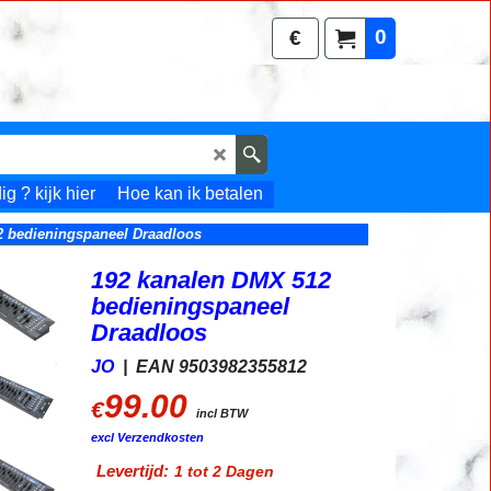
0
€
g ? kijk hier
Hoe kan ik betalen
2 bedieningspaneel Draadloos
192 kanalen DMX 512
bedieningspaneel
Draadloos
JO
EAN 9503982355812
99.00
€
incl BTW
excl Verzendkosten
Levertijd:
1 tot 2 Dagen