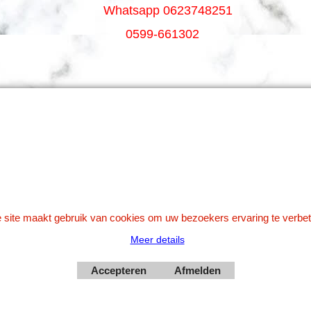
Whatsapp 0623748251
0599-661302
Betaal veilig via Uw eigen bank
 site maakt gebruik van cookies om uw bezoekers ervaring te verbet
Meer details
Webwinkel gemaakt met
Accepteren
Afmelden
ShopFactory webwinkel
software.