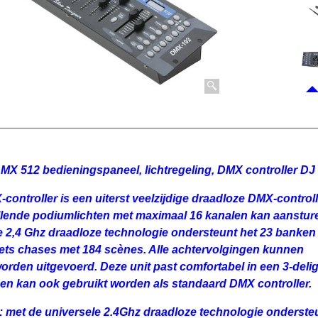
MX 512 bedieningspaneel, lichtregeling, DMX controller DJ
ontroller is een uiterst veelzijdige draadloze DMX-controll
illende podiumlichten met maximaal 16 kanalen kan aanstur
e 2,4 Ghz draadloze technologie ondersteunt het 23 banken
ets chases met 184 scènes. Alle achtervolgingen kunnen
 worden uitgevoerd. Deze unit past comfortabel in een 3-delig
 en kan ook gebruikt worden als standaard DMX controller.
et de universele 2.4Ghz draadloze technologie onderste