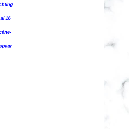
chting
al 16
cène-
espaar