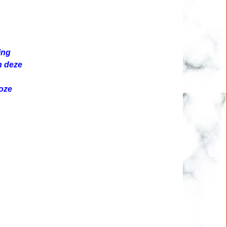
ing
n deze
loze