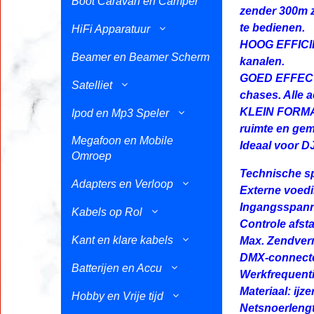
Boot Caravan en Camper
zender 300m z
te bedienen.
HiFi Apparatuur
HOOG EFFICIËN
Beamer en Beamer Scherm
kanalen.
GOED EFFECT:
Satelliet
chases. Alle 
KLEIN FORMAAT
Ipod en Mp3 Speler
ruimte en gem
Megafoon en Mobile
Ideaal voor DJ
Omroep
Technische sp
Adapters en Verloop
Externe voedi
Ingangsspann
Kabels op Rol
Controle afsta
Kant en klare kabels
Max. Zendve
DMX-connector
Batterijen en Accu
Werkfrequenti
Materiaal: ijz
Hobby en Vrije tijd
Netsnoerlengt