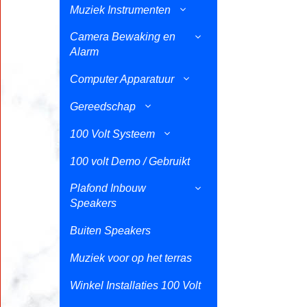
Muziek Instrumenten
Camera Bewaking en
Alarm
Computer Apparatuur
Gereedschap
100 Volt Systeem
100 volt Demo / Gebruikt
Plafond Inbouw
Speakers
Buiten Speakers
Muziek voor op het terras
Winkel Installaties 100 Volt