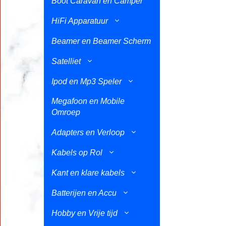
Boot Caravan en Camper
HiFi Apparatuur
Beamer en Beamer Scherm
Satelliet
Ipod en Mp3 Speler
Megafoon en Mobile
Omroep
Adapters en Verloop
Kabels op Rol
Kant en klare kabels
Batterijen en Accu
Hobby en Vrije tijd