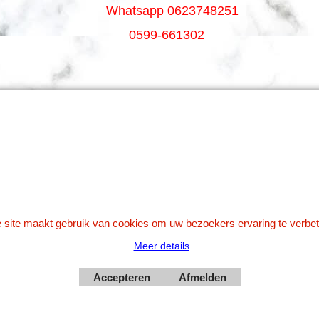
Whatsapp 0623748251
0599-661302
Betaal veilig via Uw eigen bank
 site maakt gebruik van cookies om uw bezoekers ervaring te verbet
Meer details
Webwinkel gemaakt met
Accepteren
Afmelden
ShopFactory webwinkel
software.