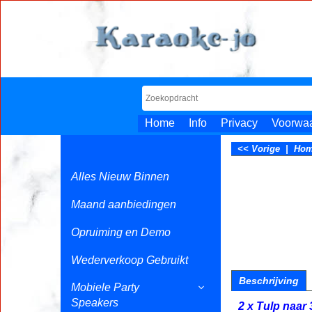
Home
Info
Privacy
Voorwa
<< Vorige
|
Ho
Alles Nieuw Binnen
Maand aanbiedingen
Opruiming en Demo
Wederverkoop Gebruikt
Beschrijving
Mobiele Party
Speakers
2 x Tulp naar