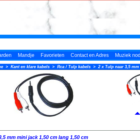
arden
Mandje
Favorieten
Contact en Adres
Muziek nodi
me
>
Kant en klare kabels
>
Rca / Tulp kabels
>
2 x Tulp naar 3,5 mm
 3,5 mm mini jack 1,50 cm lang 1,50 cm