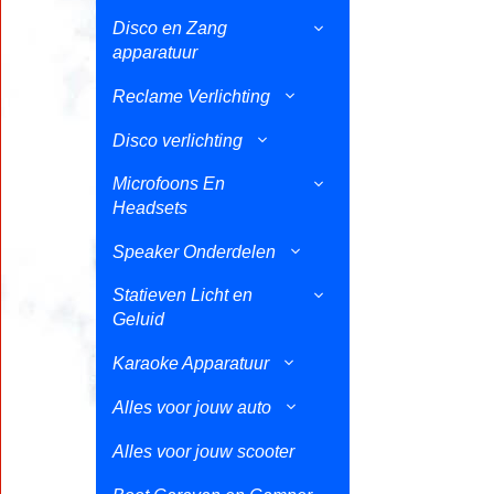
Disco en Zang
apparatuur
Reclame Verlichting
Disco verlichting
Microfoons En
Headsets
Speaker Onderdelen
Statieven Licht en
Geluid
Karaoke Apparatuur
Alles voor jouw auto
Alles voor jouw scooter