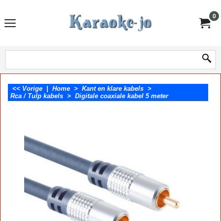
0
<< Vorige
|
Home
>
Kant en klare kabels
>
Rca / Tulp kabels
>
Digitale coaxiale kabel 5 meter