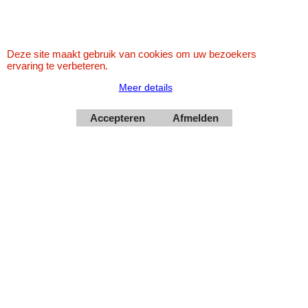
Deze site maakt gebruik van cookies om uw bezoekers
ervaring te verbeteren.
Meer details
Accepteren
Afmelden
Webwinkel gemaakt met
ShopFactory webwinkel
software.