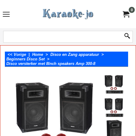
0
<< Vorige
|
Home
>
Disco en Zang apparatuur
>
Beginners Disco Set
>
Disco versterker met 8Inch speakers Amp 300-8